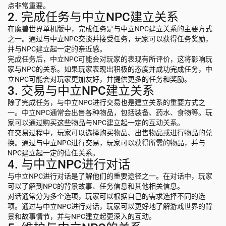
点非常重要。
2. 完成任务与中立NPC建立关系
在魔兽世界单机版中，完成任务是与中立NPC建立关系的主要方式
之一。通过与中立NPC交谈并接受任务，玩家可以获得任务奖励，
并与NPC建立起一定的亲近感。
完成任务后，中立NPC可能会对玩家的表现有所评价，这将影响玩
家与NPC的关系。如果玩家表现出积极的态度并成功完成任务，中
立NPC可能会对玩家更加友好，并提供更多的任务和奖励。
3. 交易与中立NPC建立关系
除了完成任务，与中立NPC进行交易也是建立关系的重要方式之
一。中立NPC通常会出售各种物品，包括装备、药水、食物等。玩
家可以通过购买这些物品与NPC建立起一定的互动关系。
在交易过程中，玩家可以选择购买物品、出售物品或进行物品的兑
换。通过与中立NPC进行交易，玩家可以获得所需的物品，并与
NPC建立起一定的信任关系。
4. 与中立NPC进行对话
与中立NPC进行对话是了解他们的重要途径之一。在对话中，玩家
可以了解到NPC的背景故事、任务信息和其他相关信息。
对话通常分为多个选项，玩家可以根据自己的需求选择不同的选
项。通过与中立NPC进行对话，玩家可以更好地了解游戏世界的背
景和故事情节，并与NPC建立起更深入的互动。